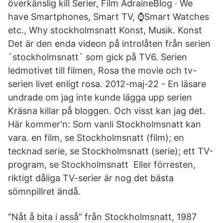
överkänslig kill Serier, Film AdraineBlog · We
have Smartphones, Smart TV, ⌚️Smart Watches
etc., Why stockholmsnatt Konst, Musik. Konst
Det är den enda videon på introlåten från serien
`stockholmsnatt` som gick på TV6. Serien
ledmotivet till filmen, Rosa the movie och tv-
serien livet enligt rosa. 2012-maj-22 - En läsare
undrade om jag inte kunde lägga upp serien
Kräsna killar på bloggen. Och visst kan jag det.
Här kommer'n: Som vanli Stockholmsnatt kan
vara. en film, se Stockholmsnatt (film); en
tecknad serie, se Stockholmsnatt (serie); ett TV-
program, se Stockholmsnatt Eller förresten,
riktigt dåliga TV-serier är nog det bästa
sömnpillret ändå.
”Nåt å bita i asså” från Stockholmsnatt, 1987