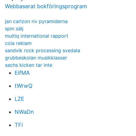
Webbaserat bokföringsprogram
jan carlzon riv pyramiderna
spin sälj
multiq international rapport
cola reklam
sandvik rock processing svedala
grubbeskolan musikklasser
sachs kicken tar inte
EifMA
tWrwQ
LZE
NWaDn
TFi